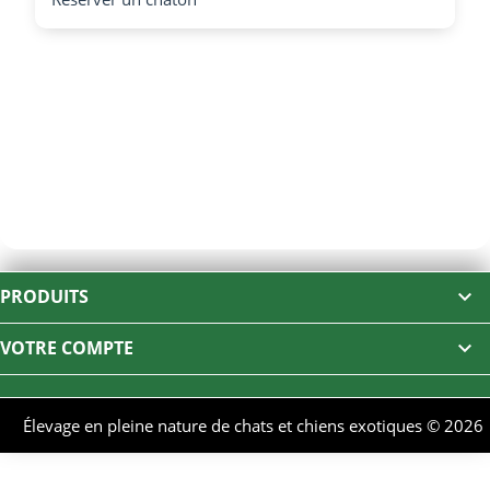
LES DERNIÈRES PORTÉES
👑✨ CHATONS BENGAL HAUT DE GAMME
PRODUITS

SILVER, SNOW & BROWN 🐆💎 – LIGNÉES USA &
CANADA
VOTRE COMPTE

Élevage en pleine nature de chats et chiens exotiques © 2026