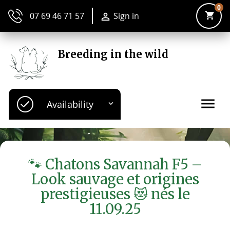
0
shopping_cart
07 69 46 71 57
Sign in

Breeding in the wild
menu
Availability

🐾 Chatons Savannah F5 –
Look sauvage et origines
prestigieuses 😻 nés le
11.09.25